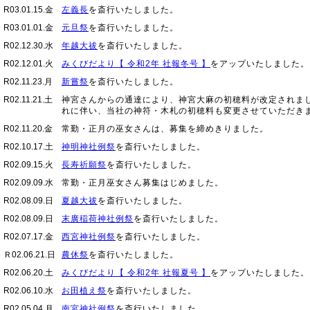
R03.01.15.金
左義長
を斎行いたしました。
R03.01.01.金
元旦祭
を斎行いたしました。
R02.12.30.水
年越大祓
を斎行いたしました。
R02.12.01.火
みくびだより【 令和2年 社報冬号 】
をアップいたしました。
R02.11.23.月
新嘗祭
を斎行いたしました。
R02.11.21.土
神宮さんからの通達により、神宮大麻の初穂料が改定されま
れに伴い、当社の神符・木札の初穂料も変更させていただき
R02.11.20.金
常勤・正月の巫女さんは、募集を締めきりました。
R02.10.17.土
神明神社例祭
を斎行いたしました。
R02.09.15.火
長寿祈願祭
を斎行いたしました。
R02.09.09.水
常勤・正月巫女さん募集
はじめました。
R02.08.09.日
夏越大祓
を斎行いたしました。
R02.08.09.日
末廣稲荷神社例祭
を斎行いたしました。
R02.07.17.金
西宮神社例祭
を斎行いたしました。
Ｒ02.06.21.日
農休祭
を斎行いたしました。
R02.06.20.土
みくびだより【 令和2年 社報夏号 】
をアップいたしました。
R02.06.10.水
お田植え祭
を斎行いたしました。
R02.05.04.月
南宮神社例祭
を斎行いたしました。