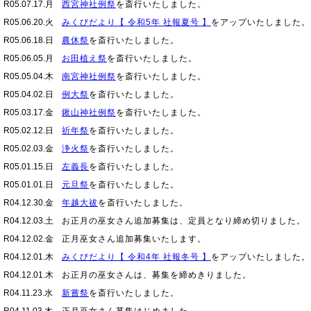
R05.07.17.月
西宮神社例祭
を斎行いたしました。
R05.06.20.火
みくびだより【 令和5年 社報夏号 】
をアップいたしました。
R05.06.18.日
農休祭
を斎行いたしました。
R05.06.05.月
お田植え祭
を斎行いたしました。
R05.05.04.木
南宮神社例祭
を斎行いたしました。
R05.04.02.日
例大祭
を斎行いたしました。
R05.03.17.金
鍬山神社例祭
を斎行いたしました。
R05.02.12.日
祈年祭
を斎行いたしました。
R05.02.03.金
浄火祭
を斎行いたしました。
R05.01.15.日
左義長
を斎行いたしました。
R05.01.01.日
元旦祭
を斎行いたしました。
R04.12.30.金
年越大祓
を斎行いたしました。
R04.12.03.土
お正月の巫女さん追加募集は、定員となり締め切りました。
R04.12.02.金
正月巫女さん追加募集いたします。
R04.12.01.木
みくびだより【 令和4年 社報冬号 】
をアップいたしました。
R04.12.01.木
お正月の巫女さんは、募集を締めきりました。
R04.11.23.水
新嘗祭
を斎行いたしました。