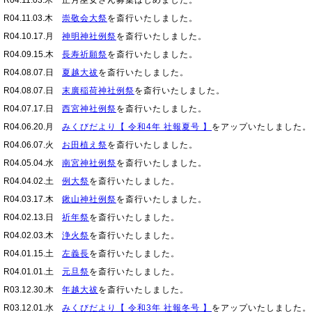
R04.11.03.木
正月巫女さん募集はじめました。
R04.11.03.木
崇敬会大祭
を斎行いたしました。
R04.10.17.月
神明神社例祭
を斎行いたしました。
R04.09.15.木
長寿祈願祭
を斎行いたしました。
R04.08.07.日
夏越大祓
を斎行いたしました。
R04.08.07.日
末廣稲荷神社例祭
を斎行いたしました。
R04.07.17.日
西宮神社例祭
を斎行いたしました。
R04.06.20.月
みくびだより【 令和4年 社報夏号 】
をアップいたしました。
R04.06.07.火
お田植え祭
を斎行いたしました。
R04.05.04.水
南宮神社例祭
を斎行いたしました。
R04.04.02.土
例大祭
を斎行いたしました。
R04.03.17.木
鍬山神社例祭
を斎行いたしました。
R04.02.13.日
祈年祭
を斎行いたしました。
R04.02.03.木
浄火祭
を斎行いたしました。
R04.01.15.土
左義長
を斎行いたしました。
R04.01.01.土
元旦祭
を斎行いたしました。
R03.12.30.木
年越大祓
を斎行いたしました。
R03.12.01.水
みくびだより【 令和3年 社報冬号 】
をアップいたしました。