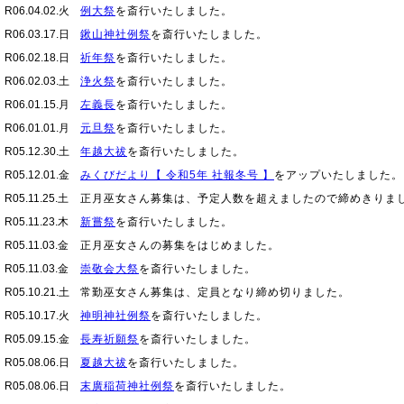
R06.04.02.火
例大祭
を斎行いたしました。
R06.03.17.日
鍬山神社例祭
を斎行いたしました。
R06.02.18.日
祈年祭
を斎行いたしました。
R06.02.03.土
浄火祭
を斎行いたしました。
R06.01.15.月
左義長
を斎行いたしました。
R06.01.01.月
元旦祭
を斎行いたしました。
R05.12.30.土
年越大祓
を斎行いたしました。
R05.12.01.金
みくびだより【 令和5年 社報冬号 】
をアップいたしました。
R05.11.25.土
正月巫女さん募集は、予定人数を超えましたので締めきりま
R05.11.23.木
新嘗祭
を斎行いたしました。
R05.11.03.金
正月巫女さんの募集をはじめました。
R05.11.03.金
崇敬会大祭
を斎行いたしました。
R05.10.21.土
常勤巫女さん募集は、定員となり締め切りました。
R05.10.17.火
神明神社例祭
を斎行いたしました。
R05.09.15.金
長寿祈願祭
を斎行いたしました。
R05.08.06.日
夏越大祓
を斎行いたしました。
R05.08.06.日
末廣稲荷神社例祭
を斎行いたしました。