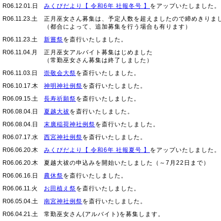
R06.12.01.日
みくびだより【 令和6年 社報冬号 】
をアップいたしました。
R06.11.23.土
正月巫女さん募集は、予定人数を超えましたので締めきりま
（都合によって、追加募集を行う場合も有ります）
R06.11.23.土
新嘗祭
を斎行いたしました。
R06.11.04.月
正月巫女アルバイト募集はじめました
（常勤巫女さん募集は終了しました）
R06.11.03.日
崇敬会大祭
を斎行いたしました。
R06.10.17.木
神明神社例祭
を斎行いたしました。
R06.09.15.土
長寿祈願祭
を斎行いたしました。
R06.08.04.日
夏越大祓
を斎行いたしました。
R06.08.04.日
末廣稲荷神社例祭
を斎行いたしました。
R06.07.17.水
西宮神社例祭
を斎行いたしました。
R06.06.20.木
みくびだより【 令和6年 社報夏号 】
をアップいたしました。
R06.06.20.木
夏越大祓の申込みを開始いたしました（～7月22日まで）
R06.06.16.日
農休祭
を斎行いたしました。
R06.06.11.火
お田植え祭
を斎行いたしました。
R06.05.04.土
南宮神社例祭
を斎行いたしました。
R06.04.21.土
常勤巫女さん(アルバイト)を募集します。