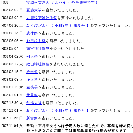
R08
常勤巫女さん(アルバイト)を募集中です！
R08.08.02.日
夏越大祓
を斎行いたしました。
R08.08.02.日
末廣稲荷神社例祭
を斎行いたしました。
R07.06.20.土
みくびだより【 令和8年 社報夏号 】
をアップいたしました。
R08.06.14.日
農休祭
を斎行いたしました。
R08.06.06.土
お田植え祭
を斎行いたしました。
R08.05.04.月
南宮神社例祭
を斎行いたしました。
R08.04.02.木
例大祭
を斎行いたしました。
R08.03.17.火
鍬山神社例祭
を斎行いたしました。
R08.02.15.日
祈年祭
を斎行いたしました。
R08.02.03.火
浄火祭
を斎行いたしました。
R08.01.15.木
左義長
を斎行いたしました。
R08.01.01.木
元旦祭
を斎行いたしました。
R07.12.30.火
年越大祓
を斎行いたしました。
R07.12.01.月
みくびだより【 令和7年 社報冬号 】
をアップいたしました。
R07.11.23.日
新嘗祭
を斎行いたしました。
R07.11.04.火
常勤・正月巫女さんは予定人数に達したので、募集を締め切
※正月巫女さんに関しては追加募集を行う場合が有ります